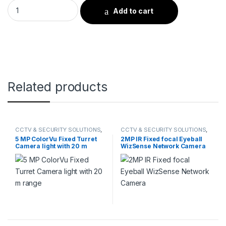
06 Camera Package quantity
Add to cart
Related products
CCTV & SECURITY SOLUTIONS
,
CCTV & SECURITY SOLUTIONS
,
ColorVu CAMERA
,
HIKVISION
DAHUA
,
NETWORK CAMERA
5 MP ColorVu Fixed Turret
2MP IR Fixed focal Eyeball
Camera light with 20 m
WizSense Network Camera
range