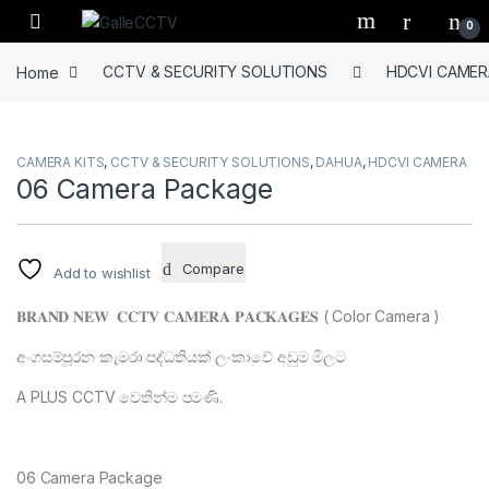
Skip to navigation
Skip to content
0
Home
CCTV & SECURITY SOLUTIONS
HDCVI CAMER
CAMERA KITS
,
CCTV & SECURITY SOLUTIONS
,
DAHUA
,
HDCVI CAMERA
06 Camera Package
Compare
Add to wishlist
𝐁𝐑𝐀𝐍𝐃 𝐍𝐄𝐖 𝐂𝐂𝐓𝐕 𝐂𝐀𝐌𝐄𝐑𝐀 𝐏𝐀𝐂𝐊𝐀𝐆𝐄𝐒 ( Color Camera )
අංගසම්පූරන කැමරා පද්ධතියක් ලංකාවේ අඩුම මිලට
A PLUS CCTV වෙතින්ම පමණි.
06 Camera Package