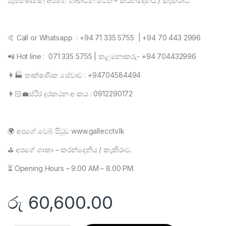
පැමිණෙන්න අපගේ ශාඛාවන් වෙත – කරන්දෙනිය / කැකිරාව.
🤙 Call or Whatsapp : +94 71 335 5755 | +94 70 443 2996
📲 Hot line : 071 335 5755 | කළමනාකරු- +94 704432996
👩🏭 තාක්ෂණික සේවාව : +94704584494
👩🏻💼ස්ථිර දුරකථන අංකය : 0912290172
🌍 අපගේ වෙබ් පිටුව www.gallecctv.lk
⛳ අපගේ ශාකා – කරන්දෙනිය / කැකිරාව.
⏳ Opening Hours – 9.00 AM – 8.00 PM.
රු
60,600.00