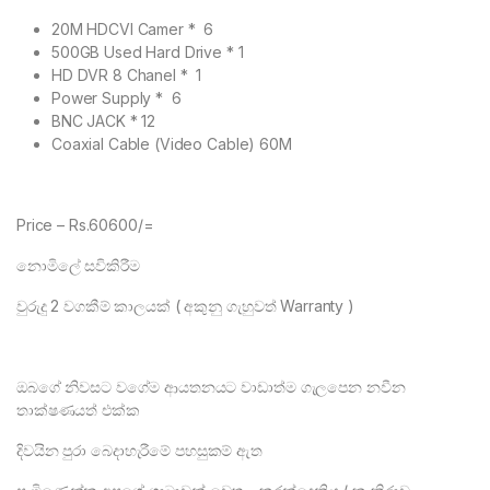
20M HDCVI Camer * 6
500GB Used Hard Drive * 1
HD DVR 8 Chanel * 1
Power Supply * 6
BNC JACK * 12
Coaxial Cable (Video Cable) 60M
Price – Rs.60600/=
නොමිලේ සවිකිරීම
වුරුදු 2 වගකීම් කාලයක් ( අකුනු ගැහුවත් Warranty )
ඔබගේ නිවසට වගේම ආයතනයට වාඩාත්ම ගැලපෙන නවීන
තාක්ෂණයත් එක්ක
දිවයින පුරා බෙදාහැරීමේ පහසුකම් ඇත